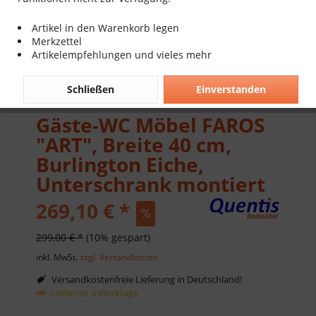
Artikel in den Warenkorb legen
Merkzettel
Artikelempfehlungen und vieles mehr
Schließen
Einverstanden
Gäste-WC Möbel FAROS
"ART", Breite 40 cm,
Burlington Eiche,
Unterschrank montiert
269,10 € *
299,00 € *
(10% gespart)
inkl. MwSt.
zzgl. Versandkosten
Versandkostenfreie Lieferung in Deutschland!
Lieferzeit 3 Werktage