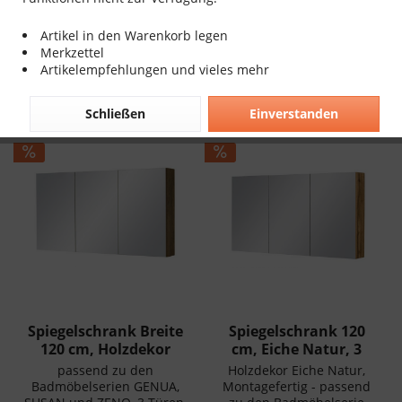
Artikel in den Warenkorb legen
Merkzettel
Artikelempfehlungen und vieles mehr
Filtern
Schließen
Einverstanden
Spiegelschrank Breite
Spiegelschrank 120
120 cm, Holzdekor
cm, Eiche Natur, 3
antik,...
Türen,...
passend zu den
Holzdekor Eiche Natur,
Badmöbelserien GENUA,
Montagefertig - passend