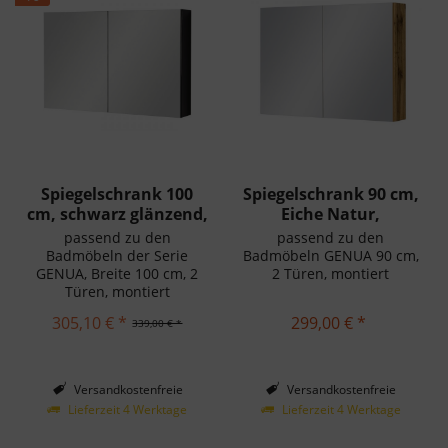
Spiegelschrank 100
Spiegelschrank 90 cm,
cm, schwarz glänzend,
Eiche Natur,
montiert
montagefertig
passend zu den
passend zu den
Badmöbeln der Serie
Badmöbeln GENUA 90 cm,
GENUA, Breite 100 cm, 2
2 Türen, montiert
Türen, montiert
305,10 € *
299,00 € *
339,00 € *
Versandkostenfreie
Versandkostenfreie
Lieferung in Deutschland!
Lieferung in Deutschland!
Lieferzeit 4 Werktage
Lieferzeit 4 Werktage