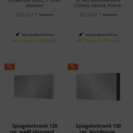
SUSAN und ZENO, 3 Türen,
zu den Badmöbelserie
montiert
COSMO, GENUA, FOKUS-
LOFT, VICTOR, VICTA,
355,50 € *
355,50 € *
395,00 € *
395,00 € *
SUSAN und ZENO
Versandkostenfreie
Versandkostenfreie
Lieferung in Deutschland!
Lieferung in Deutschland!
Lieferzeit 25 Werktage
Lieferzeit 6 Werktage
Spiegelschrank 120
Spiegelschrank 120
cm, weiß glänzend,...
cm, Nussbaum,