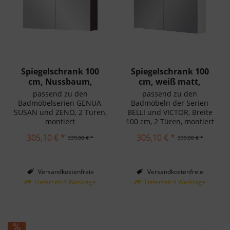
Spiegelschrank 100
Spiegelschrank 100
cm, Nussbaum,
cm, weiß matt,
montagefertig
montiert
passend zu den
passend zu den
Badmöbelserien GENUA,
Badmöbeln der Serien
SUSAN und ZENO, 2 Türen,
BELLI und VICTOR, Breite
montiert
100 cm, 2 Türen, montiert
305,10 € *
305,10 € *
339,00 € *
339,00 € *
Versandkostenfreie
Versandkostenfreie
Lieferung in Deutschland!
Lieferung in Deutschland!
Lieferzeit 4 Werktage
Lieferzeit 4 Werktage