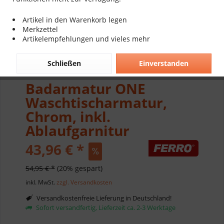
Artikel in den Warenkorb legen
Merkzettel
Artikelempfehlungen und vieles mehr
Schließen
Einverstanden
Badarmatur ONE
Waschtischarmatur,
Chrom, inkl.
Ablaufgarnitur
43,96 € *
54,95 € *
(20% gespart)
inkl. MwSt.
zzgl. Versandkosten
Versandkostenfreie Lieferung in Deutschland!
Sofort versandfertig, Lieferzeit ca. 2-3 Werktage