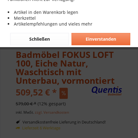
Artikel in den Warenkorb legen
Merkzettel
Artikelempfehlungen und vieles mehr
Schließen
Einverstanden
Badmöbel FOKUS LOFT
100, Eiche Natur,
Waschtisch mit
Unterbau, vormontiert
509,52 € *
579,00 € *
(12% gespart)
inkl. MwSt.
zzgl. Versandkosten
Versandkostenfreie Lieferung in Deutschland!
Lieferzeit 6 Werktage