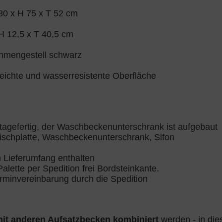
80 x H 75 x T 52 cm
 H 12,5 x T 40,5 cm
hmengestell schwarz
leichte und wasserresistente Oberfläche
tagefertig, der Waschbeckenunterschrank ist aufgebaut
schplatte, Waschbeckenunterschrank, Sifon
m Lieferumfang enthalten
alette per Spedition frei Bordsteinkante.
Terminvereinbarung durch die Spedition
it anderen Aufsatzbecken kombiniert
werden - in die