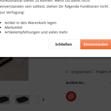
826,32 € *
Funktionalität bieten zu können. Wenn Du damit nicht
einverstanden sein solltest, stehen Dir folgende Funktionen nicht
inkl. MwSt.
zzgl. Versandkosten
zur Verfügung:
Versandkostenfreie Lieferu
Lieferzeit 6 Werktage
Artikel in den Warenkorb legen
Merkzettel
Artikelempfehlungen und vieles mehr
Schließen
Einverstanden
Fragen z
Vergleichen
Artikel-Nr.: