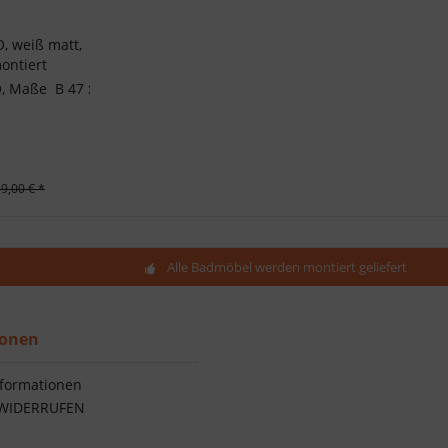
 weiß matt,
ontiert
l EXPERIENCE von KOHLMANN. Ausführung schwarz matt. - Hoher Ausl
aße B 47 x H 154 x T 35,5 cm, bodenstehend, weiß mattiert, Möbe
9,00 € *
Alle Badmöbel werden montiert geliefert
ionen
formationen
WIDERRUFEN