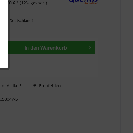
939,00 € *
(12% gespart)
ng in Deutschland!
In den
Warenkorb
um Artikel?
Empfehlen
CS8047-S