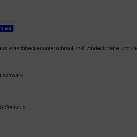
fined
us Waschbeckenunterschrank inkl. Abdeckplatte und K
n schwarz
 Softeinzug