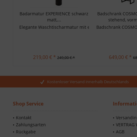
Badarmatur EXPERIENCE schwarz
Badschrank COSMO,
matt,...
stehend, vorm
Elegante Waschtischarmatur mit erhöhtem Auslauf - Model
Badschrank COSMO, M
219,00 € *
649,00 € *
249,00 € *
68
Kostenloser Versand innerhalb Deutschlands
Shop Service
Informat
Kontakt
Versandin
Zahlungsarten
VERTRAG 
Rückgabe
AGB