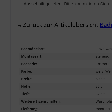
Ausschnitt geliefert. Bitte kontaktieren Sie u
Zurück zur Artikelübersicht
Bad
➡️
Badmöbelart:
Einzelwas
Montageart:
stehend
Badserie:
Cosmo
Farbe:
weiß, Wei
Breite:
80 cm
Höhe:
85 cm
Tiefe:
52 cm
Weitere Eigenschaften:
Waschpla
Lieferung:
montiert