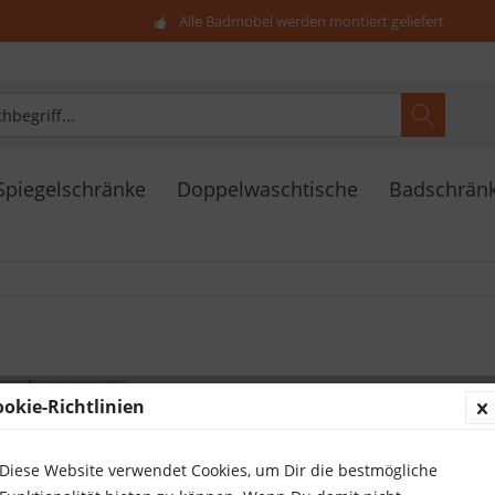
Alle Badmöbel werden montiert geliefert
Spiegelschränke
Doppelwaschtische
Badschrän
Badmöbel CO
ookie-Richtlinien
Schwarz, Wa
stehend, Au
Diese Website verwendet Cookies, um Dir die bestmögliche