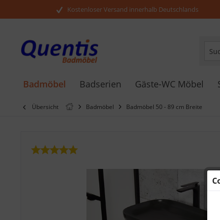
Kostenloser Versand innerhalb Deutschlands
Badmöbel
Badserien
Gäste-WC Möbel
Übersicht
Badmöbel
Badmöbel 50 - 89 cm Breite
C