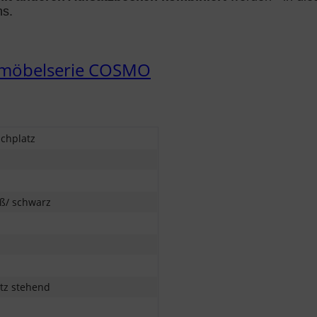
ns.
möbelserie COSMO
chplatz
ß/ schwarz
tz stehend