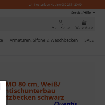
Kostenlose Hotline 089 215 420 99
Service/Hilfe
Mein Konto
Warenkorb
ke
Armaturen, Sifone & Waschbecken
SALE
SMO 80 cm, Weiß/
schtischunterbau
fsatzbecken schwarz