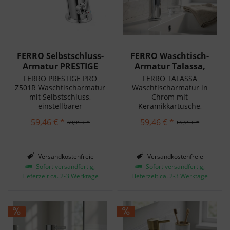
FERRO Selbstschluss-
FERRO Waschtisch-
Armatur PRESTIGE
Armatur Talassa,
PRO, inkl....
chrom
FERRO PRESTIGE PRO
FERRO TALASSA
Z501R Waschtischarmatur
Waschtischarmatur in
mit Selbstschluss,
Chrom mit
einstellbarer
Keramikkartusche,
Wassermenge und
modernem Design und
59,46 € *
59,46 € *
69,95 € *
69,95 € *
Temperatur. Robust,
hochwertigem Perlator.
verchromt und
Einfache Montage für
wassersparend.
jedes Waschbecken.
Versandkostenfreie
Versandkostenfreie
Lieferung in Deutschland!
Lieferung in Deutschland!
Sofort versandfertig,
Sofort versandfertig,
Lieferzeit ca. 2-3 Werktage
Lieferzeit ca. 2-3 Werktage