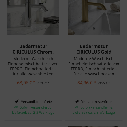
Badarmatur
Badarmatur
CIRICULUS Chrom,
CIRICULUS Gold
Einhebelmischer...
Brushed,...
Moderne Waschtisch
Moderne Waschtisch
Einhebelmischbatterie von
Einhebelmischbatterie von
FERRO, Einlochbatterie -
FERRO, Einlochbatterie -
für alle Waschbecken
für alle Waschbecken
geeignet. Einfache
geeignet. Einfache
63,96 € *
84,96 € *
79,95 € *
99,95 € *
Montage.
Montage.
Versandkostenfreie
Versandkostenfreie
Lieferung in Deutschland!
Lieferung in Deutschland!
Sofort versandfertig,
Sofort versandfertig,
Lieferzeit ca. 2-3 Werktage
Lieferzeit ca. 2-3 Werktage