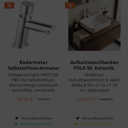
Badarmatur
Aufsatzwaschbecken
Selbstschluss-Armatur
POLA 50, Keramik,
PRESTIGE PRO,...
weiß
Kaltwasserhahn PRESTIGE
Moderner
PRO mit Selbstschluss,
Aufsatzwaschtisch in weiß,
Wassermenge individuell
Maße B 50 x H 13 x T 39
einstellbar, verchromt,
cm, bodeneben
50,96 € *
125,00 € *
59,95 € *
149,00 € *
Versandkostenfreie
Versandkostenfreie
Lieferung in Deutschland!
Lieferung in Deutschland!
Sofort versandfertig,
Lieferzeit 6 Werktage