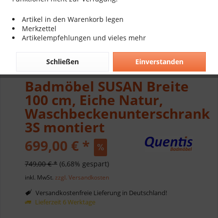
Artikel in den Warenkorb legen
Merkzettel
Artikelempfehlungen und vieles mehr
Schließen
Einverstanden
Badmöbel SUSAN Breite
100 cm, Eiche Natur,
Waschbeckenunterschrank
3S montiert
699,00 € *
749,00 € *
(6,68% gespart)
inkl. MwSt.
zzgl. Versandkosten
Versandkostenfreie Lieferung in Deutschland!
Lieferzeit 6 Werktage