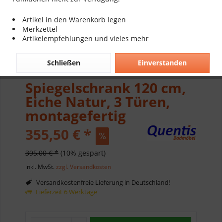
Artikel in den Warenkorb legen
Merkzettel
Artikelempfehlungen und vieles mehr
Schließen
Einverstanden
Spiegelschrank 120 cm,
Eiche Natur, 3 Türen,
montagefertig
355,50 € *
395,00 € *
(10% gespart)
inkl. MwSt.
zzgl. Versandkosten
Versandkostenfreie Lieferung in Deutschland!
Lieferzeit 6 Werktage