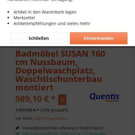
Artikel in den Warenkorb legen
Merkzettel
Artikelempfehlungen und vieles mehr
Schließen
Einverstanden
Badmöbel SUSAN 160
cm Nussbaum,
Doppelwaschplatz,
Waschtischunterbau
montiert
989,10 € *
1.099,00 € *
(10% gespart)
inkl. MwSt.
zzgl. Versandkosten
Versandkostenfreie Lieferung in Deutschland!
Sofort versandfertig, Lieferzeit ca. 2-3 Werktage