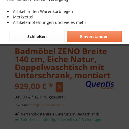
Artikel in den Warenkorb legen
Merkzettel
Artikelempfehlungen und vieles mehr
Schließen
Einverstanden
Badmöbel ZENO Breite
140 cm, Eiche Natur,
Doppelwaschtisch mit
Unterschrank, montiert
929,00 € *
949,00 € *
(2,11% gespart)
inkl. MwSt.
zzgl. Versandkosten
Versandkostenfreie Lieferung in Deutschland!
Sofort versandfertig, Lieferzeit ca. 2-3 Werktage