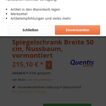
Artikel in den Warenkorb legen
Merkzettel
Artikelempfehlungen und vieles mehr
Schließen
Einverstanden
Spiegelschrank Breite 50
cm, Nussbaum,
vormontiert
215,10 € *
239,00 € *
(10% gespart)
inkl. MwSt.
zzgl. Versandkosten
Versandkostenfreie Lieferung in Deutschland!
Lieferzeit 4 Werktage