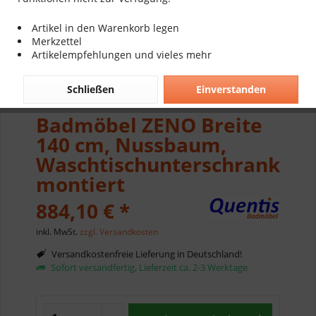
Artikel in den Warenkorb legen
Merkzettel
Artikelempfehlungen und vieles mehr
Schließen
Einverstanden
Badmöbel ZENO Breite
140 cm, Nussbaum,
Waschtischunterschrank
montiert
884,10 € *
inkl. MwSt.
zzgl. Versandkosten
Versandkostenfreie Lieferung in Deutschland!
Sofort versandfertig, Lieferzeit ca. 2-3 Werktage