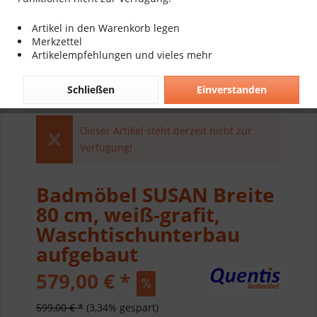
Artikel in den Warenkorb legen
Merkzettel
Artikelempfehlungen und vieles mehr
Schließen
Einverstanden
Dieser Artikel steht derzeit nicht zur
Verfügung!
Badmöbel SUSAN Breite
80 cm, weiß-grafit,
Waschtischunterbau
aufgebaut
579,00 € *
599,00 € *
(3,34% gespart)