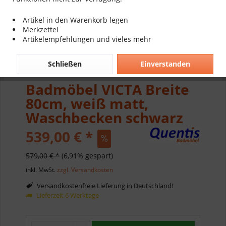
Artikel in den Warenkorb legen
Merkzettel
Artikelempfehlungen und vieles mehr
Schließen
Einverstanden
Badmöbel VICTA Breite
80cm, weiß matt,
Waschbecken schwarz
539,00 € *
579,00 € *
(6,91% gespart)
inkl. MwSt.
zzgl. Versandkosten
Versandkostenfreie Lieferung in Deutschland!
Lieferzeit 6 Werktage