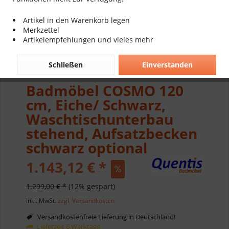
Artikel in den Warenkorb legen
Merkzettel
Artikelempfehlungen und vieles mehr
Schließen
Einverstanden
Badmöbel COSMO 120
cm, Eiche/ Schwarz,
Waschtischunterbau
stehend, Aufsatzbecken
schwarz optional
1.143,12 € *
1.299,00 € *
(12% gespart)
inkl. MwSt.
zzgl. Versandkosten
Versandkostenfreie Lieferung in Deutschland!
Lieferzeit 6 Werktage