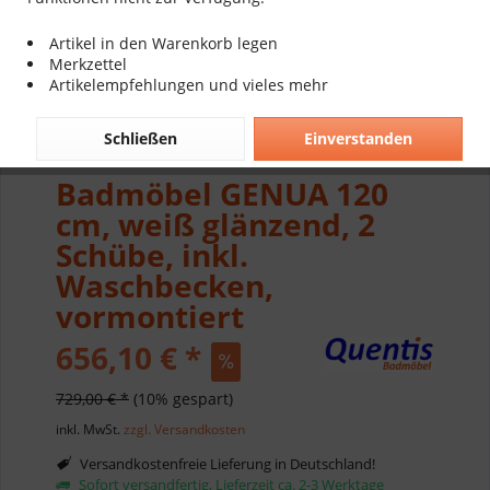
Artikel in den Warenkorb legen
Merkzettel
Artikelempfehlungen und vieles mehr
Schließen
Einverstanden
Badmöbel GENUA 120
cm, weiß glänzend, 2
Schübe, inkl.
Waschbecken,
vormontiert
656,10 € *
729,00 € *
(10% gespart)
inkl. MwSt.
zzgl. Versandkosten
Versandkostenfreie Lieferung in Deutschland!
Sofort versandfertig, Lieferzeit ca. 2-3 Werktage