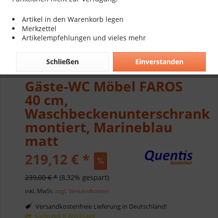
Artikel in den Warenkorb legen
Merkzettel
Artikelempfehlungen und vieles mehr
Schließen
Einverstanden
Gäste-WC Möbel FAROS
40 cm,
Waschbeckenunterschrank
montiert, Marineblau
matt
219,12 € *
239,00 € *
(8,32% gespart)
inkl. MwSt.
zzgl. Versandkosten
Versandkostenfreie Lieferung in Deutschland!
Lieferzeit 6 Werktage