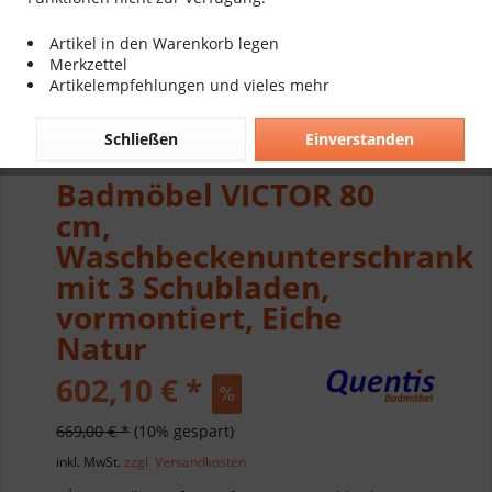
Artikel in den Warenkorb legen
Merkzettel
Artikelempfehlungen und vieles mehr
Schließen
Einverstanden
Badmöbel VICTOR 80
cm,
Waschbeckenunterschrank
mit 3 Schubladen,
vormontiert, Eiche
Natur
602,10 € *
669,00 € *
(10% gespart)
inkl. MwSt.
zzgl. Versandkosten