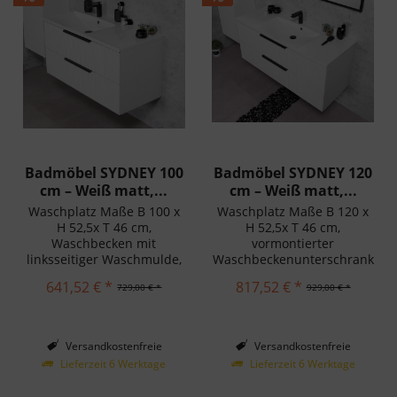
Badmöbel SYDNEY 100
Badmöbel SYDNEY 120
cm – Weiß matt,...
cm – Weiß matt,...
Waschplatz Maße B 100 x
Waschplatz Maße B 120 x
H 52,5x T 46 cm,
H 52,5x T 46 cm,
Waschbecken mit
vormontierter
linksseitiger Waschmulde,
Waschbeckenunterschrank
vormontierter
mit 2 Softclose-
641,52 € *
817,52 € *
729,00 € *
929,00 € *
Waschbeckenunterschrank
Schubladen, inkl.
mit 2 Softclose-
Waschbecken
Schubladen
Versandkostenfreie
Versandkostenfreie
Lieferung in Deutschland!
Lieferung in Deutschland!
Lieferzeit 6 Werktage
Lieferzeit 6 Werktage