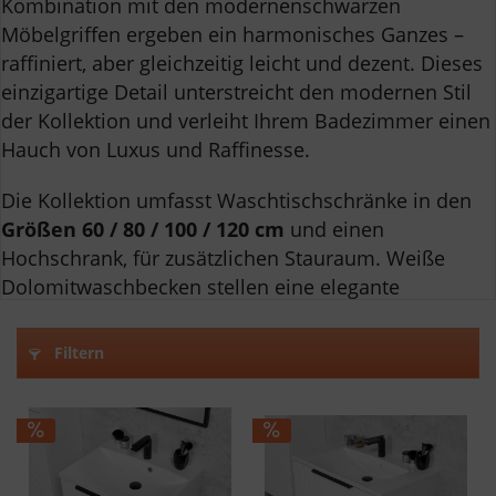
Kombination mit den modernenschwarzen
Möbelgriffen ergeben ein harmonisches Ganzes –
raffiniert, aber gleichzeitig leicht und dezent. Dieses
einzigartige Detail unterstreicht den modernen Stil
der Kollektion und verleiht Ihrem Badezimmer einen
Hauch von Luxus und Raffinesse.
Die Kollektion umfasst Waschtischschränke in den
Größen 60 / 80 / 100 / 120 cm
und einen
Hochschrank, für zusätzlichen Stauraum. Weiße
Dolomitwaschbecken stellen eine elegante
Ergänzung zum Ganzen dar und garantieren
Langlebigkeit und ein ästhetisches Erscheinungsbild.
Filtern
Jedes Element der Sydney-Kollektion wurde mit Blick
auf den Bedienkomfort entworfen. Der geräuschlose
Schließmechanismus der Schubladen und Türen
sorgt für ein sanftes und geräuschloses Schließen
und erhöht den Komfort im täglichen Gebrauch.