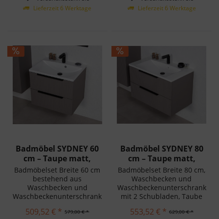
Lieferung in Deutschland!
Lieferung in Deutschland!
Lieferzeit 6 Werktage
Lieferzeit 6 Werktage
Badmöbel SYDNEY 60
Badmöbel SYDNEY 80
cm – Taupe matt,
cm – Taupe matt,
Waschtisch...
Waschtisch...
Badmöbelset Breite 60 cm
Badmöbelset Breite 80 cm,
bestehend aus
Waschbecken und
Waschbecken und
Waschbeckenunterschrank
Waschbeckenunterschrank
mit 2 Schubladen, Taube
mit 2 Schubladen, Taupe
matt. Schnelle und
509,52 € *
553,52 € *
579,00 € *
629,00 € *
matt. Schnelle und
einfache Montage.