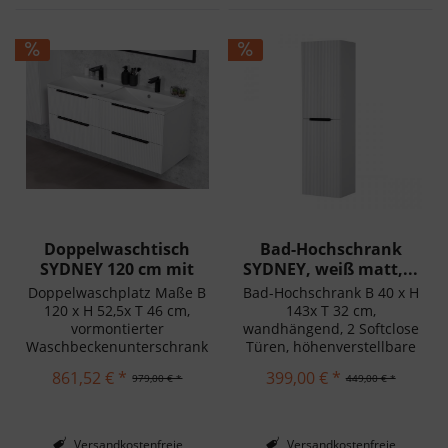
Doppelwaschtisch
Bad-Hochschrank
SYDNEY 120 cm mit
SYDNEY, weiß matt,...
Unterschrank...
Doppelwaschplatz Maße B
Bad-Hochschrank B 40 x H
120 x H 52,5x T 46 cm,
143x T 32 cm,
vormontierter
wandhängend, 2 Softclose
Waschbeckenunterschrank
Türen, höhenverstellbare
mit 4 Softclose-
Einlegeböden, vormontiert
861,52 € *
399,00 € *
979,00 € *
449,00 € *
Schubladen, inkl.
Doppelwaschbeckenw
Versandkostenfreie
Versandkostenfreie