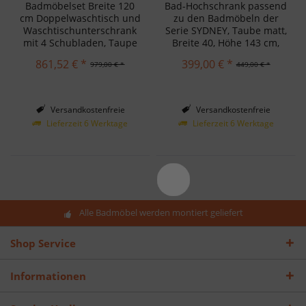
Unterschrank...
2 Türen,...
Badmöbelset Breite 120
Bad-Hochschrank passend
cm Doppelwaschtisch und
zu den Badmöbeln der
Waschtischunterschrank
Serie SYDNEY, Taube matt,
mit 4 Schubladen, Taupe
Breite 40, Höhe 143 cm,
matt. Schnelle und
wandhängend,
861,52 € *
399,00 € *
979,00 € *
449,00 € *
einfache Montage.
vormontiert.
Versandkostenfreie
Versandkostenfreie
Lieferung in Deutschland!
Lieferung in Deutschland!
Lieferzeit 6 Werktage
Lieferzeit 6 Werktage
Alle Badmöbel werden montiert geliefert
Shop Service
Informationen