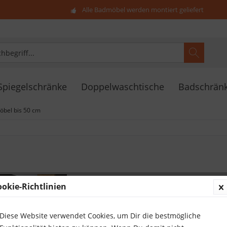
Alle Badmöbel werden montiert geliefert
Spiegelschränke
Doppelwaschtische
Badschrän
bel bis 50 cm
Badmöbel VI
ookie-Richtlinien
Waschtischu
Schubladen, 
Diese Website verwendet Cookies, um Dir die bestmögliche