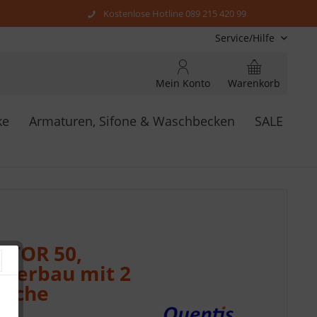
Kostenlose Hotline 089 215 420 99
Service/Hilfe
Mein Konto
Warenkorb
ke
Armaturen, Sifone & Waschbecken
SALE
CTOR 50,
nterbau mit 2
Eiche