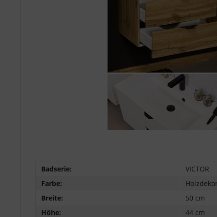
Badserie:
VICTOR
Farbe:
Holzdekor
Breite:
50 cm
Höhe:
44 cm