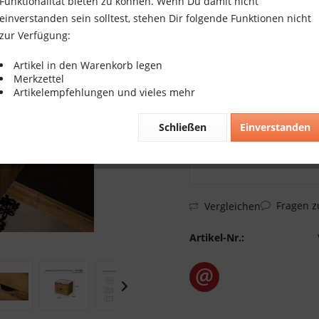
413,10 € *
Funktionalität bieten zu können. Wenn Du damit nicht
einverstanden sein solltest, stehen Dir folgende Funktionen nicht
inkl. MwSt.
zzgl. Versandkosten
zur Verfügung:
Versandkostenfreie Lieferu
Lieferzeit 6 Werktage
Artikel in den Warenkorb legen
Merkzettel
Artikelempfehlungen und vieles mehr
Schließen
Einverstanden
Fragen z
Vergleichen
Artikel-Nr.: