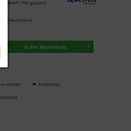
459,00 € *
(10% gespart)
ng in Deutschland!
In den
Warenkorb
um Artikel?
Empfehlen
VIC50262