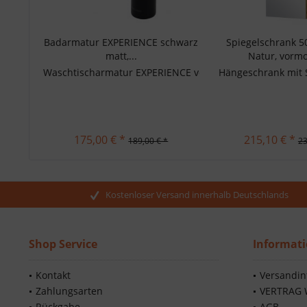
Badarmatur EXPERIENCE schwarz
Spiegelschrank 5
matt,...
Natur, vormo
Waschtischarmatur EXPERIENCE von KOHLMANN, Ausführung 
Hängeschrank mit Sp
175,00 € *
215,10 € *
189,00 € *
23
Kostenloser Versand innerhalb Deutschlands
Shop Service
Informat
Kontakt
Versandin
Zahlungsarten
VERTRAG 
Rückgabe
AGB