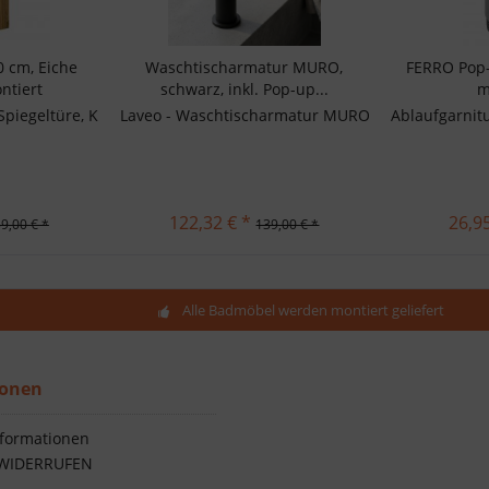
0 cm, Eiche
Waschtischarmatur MURO,
FERRO Pop-
ntiert
schwarz, inkl. Pop-up...
m
schwarz matt - Warm-/ Kaltwasser Mischbatterie - Keramikkartusch
iegeltüre, Korpus Holzdeor Eiche Natur- passend zu den Waschplä
Laveo - Waschtischarmatur MURO, schwarz matt War
Ablaufgarnitu
122,32 € *
26,95
9,00 € *
139,00 € *
Alle Badmöbel werden montiert geliefert
ionen
formationen
WIDERRUFEN